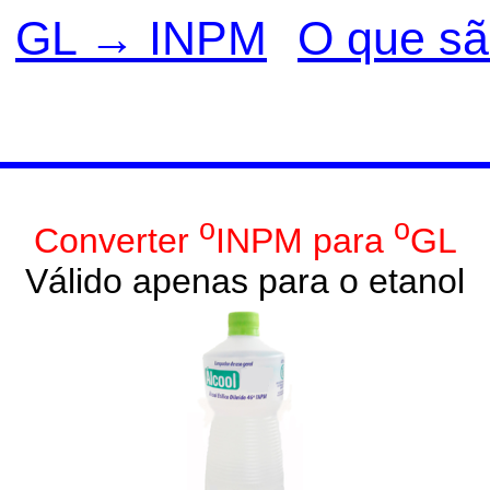
GL → INPM
O que s
o
o
Converter
INPM para
GL
Válido apenas para o etanol