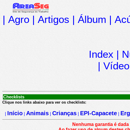
|
Agro
|
Artigos
|
Álbum
|
Acú
Index
|
N
|
Vídeo
Checklists
Clique nos links abaixo para ver os checklists:
Início
Animais
Crianças
EPI-Capacete
Er
|
|
|
|
|
Nenhuma garantia é dada q
Ao fazer uso de algum destes ch