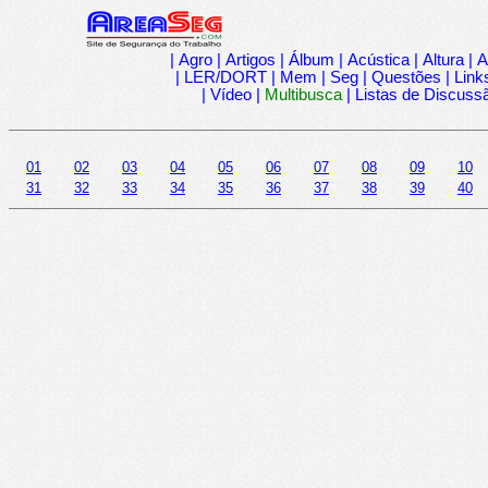
|
Agro
|
Artigos
|
Álbum
|
Acústica
|
Altura
|
A
|
LER/DORT
|
Mem
|
Seg
|
Questões
|
Link
|
Vídeo
|
Multibusca
|
Listas de Discuss
01
02
03
04
05
06
07
08
09
10
31
32
33
34
35
36
37
38
39
40