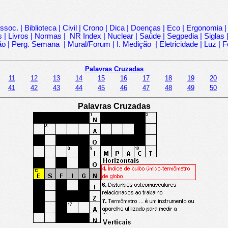
ssoc.
|
Biblioteca
|
Civil
|
Crono
|
Dica
|
Doenças
|
Eco
|
Ergonomia
s
|
Livros
|
Normas
|
NR Index
|
Nuclear
|
Saúde
|
Segpedia
|
Siglas
ão
|
Perg. Semana
|
Mural/Forum
|
I. Medição
|
Eletricidade
|
Luz
|
F
Palavras Cruzadas
11
12
13
14
15
16
17
18
19
20
41
42
43
44
45
46
47
48
49
50
Palavras Cruzadas