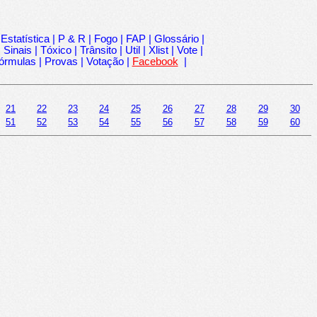
|
Estatística
|
P & R
|
Fogo
|
FAP
|
Glossário
|
|
Sinais
|
Tóxico
|
Trânsito
|
Util
|
Xlist
|
Vote
|
órmulas
|
Provas
|
Votação
|
Facebook
|
21
22
23
24
25
26
27
28
29
30
51
52
53
54
55
56
57
58
59
60