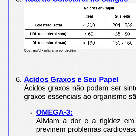
Obs.: mg/dl - miligrama por decilitro
Ácidos Graxos
e Seu Papel
Ácidos graxos não podem ser sinte
graxos essenciais ao organismo s
OMEGA-3:
Aliviam a dor e a rigidez em 
previnem problemas cardiovas