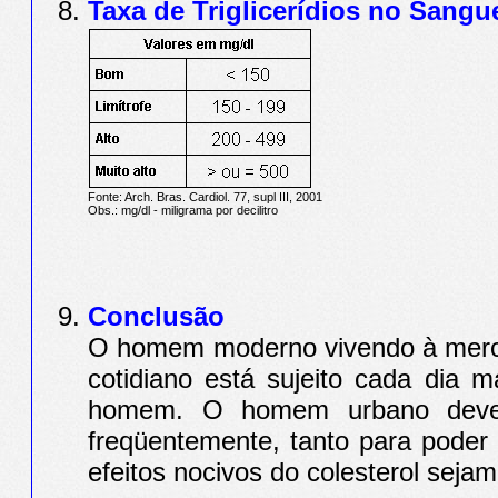
Taxa de Triglicerídios no Sangu
Fonte: Arch. Bras. Cardiol. 77, supl III, 2001
Obs.: mg/dl - miligrama por decilitro
Conclusão
O homem moderno vivendo à mercê 
cotidiano está sujeito cada dia 
homem. O homem urbano deve 
freqüentemente, tanto para poder 
efeitos nocivos do colesterol seja