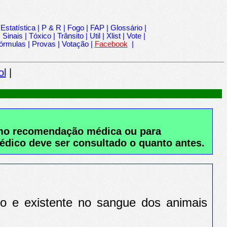
|
Estatística
|
P & R
|
Fogo
|
FAP
|
Glossário
|
|
Sinais
|
Tóxico
|
Trânsito
|
Util
|
Xlist
|
Vote
|
órmulas
|
Provas
|
Votação
|
Facebook
|
ol
|
como recomendação médica ou para
édico deve ser consultado o quanto antes.
do e existente no sangue dos animais