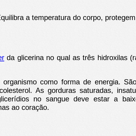
quilibra a temperatura do corpo, protegem 
er
da glicerina no qual as três hidroxilas 
lo organismo como forma de energia. Sã
m colesterol. As gorduras saturadas, ins
triglicerídios no sangue deve estar a b
mas ao coração.