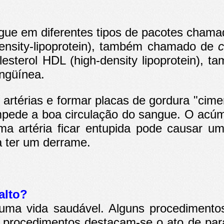
ngue em diferentes tipos de pacotes chamad
density-lipoprotein), também chamado de
c
lesterol HDL (high-density lipoprotein),
angüínea.
 artérias e formar placas de gordura "cim
impede a boa circulação do sangue. O acú
uma artéria ficar entupida pode causar 
a ter um derrame.
alto?
r uma vida saudável. Alguns procedimen
s procedimentos destacam-se o ato de par