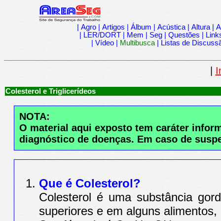
|
Agro
|
Artigos
|
Álbum
|
Acústica
|
Altura
|
A
|
LER/DORT
|
Mem
|
Seg
|
Questões
|
Link
|
Vídeo
|
Multibusca
|
Listas de Discuss
|
I
Colesterol e Triglicerídeos
NOTA:
O material aqui exposto tem caráter info
diagnóstico de doenças. Em caso de s
Que é Colesterol?
Colesterol é uma substância gor
superiores e em alguns alimentos,