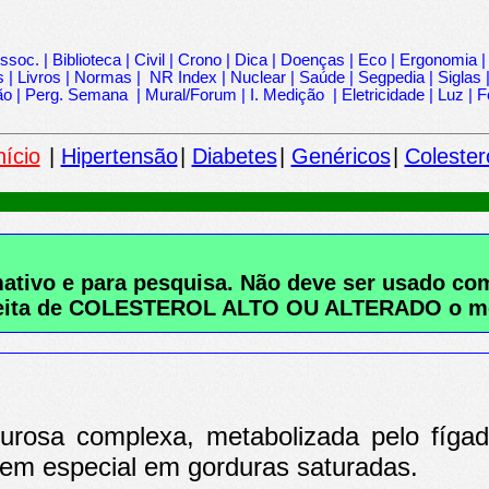
ssoc.
|
Biblioteca
|
Civil
|
Crono
|
Dica
|
Doenças
|
Eco
|
Ergonomia
s
|
Livros
|
Normas
|
NR Index
|
Nuclear
|
Saúde
|
Segpedia
|
Siglas
ão
|
Perg. Semana
|
Mural/Forum
|
I. Medição
|
Eletricidade
|
Luz
|
F
nício
|
Hipertensão
|
Diabetes
|
Genéricos
|
Colester
rmativo e para pesquisa. Não deve ser usado 
uspeita de COLESTEROL ALTO OU ALTERADO
o m
durosa complexa, metabolizada pelo fíga
 em especial em gorduras saturadas.