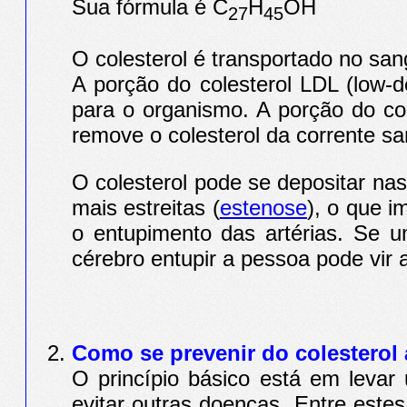
Sua fórmula é C
H
OH
27
45
O colesterol é transportado no sa
A porção do colesterol LDL (low-
para o organismo. A porção do co
remove o colesterol da corrente s
O colesterol pode se depositar nas
mais estreitas (
estenose
), o que 
o entupimento das artérias. Se 
cérebro entupir a pessoa pode vir 
Como se prevenir do colesterol 
O princípio básico está em leva
evitar outras doenças. Entre este