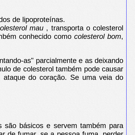
os de lipoproteínas.
olesterol mau
, transporta o colesterol
 também conhecido como
colesterol bom
,
entando-as" parcialmente e as deixando
mulo de colesterol também pode causar
um ataque do coração. Se uma veia do
tos são básicos e servem também para
ar de fumar, se a pessoa fuma, perder