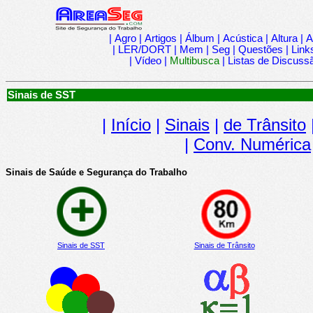
|
Agro
|
Artigos
|
Álbum
|
Acústica
|
Altura
|
A
|
LER/DORT
|
Mem
|
Seg
|
Questões
|
Link
|
Vídeo
|
Multibusca
|
Listas de Discuss
Sinais de SST
|
Início
|
Sinais
|
de Trânsito
|
Conv. Numérica
Sinais de Saúde e Segurança do Trabalho
Sinais de SST
Sinais de Trânsito