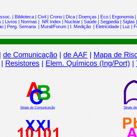
ssoc.
|
Biblioteca
|
Civil
|
Crono
|
Dica
|
Doenças
|
Eco
|
Ergonomia
s
|
Livros
|
Normas
|
NR Index
|
Nuclear
|
Saúde
|
Segpedia
|
Siglas
ão
|
Perg. Semana
|
Mural/Forum
|
I. Medição
|
Eletricidade
|
Luz
|
F
|
de Comunicação
|
de AAF
|
Mapa de Ris
|
Resistores
|
Elem. Químicos (Ing/Port)
|
Sinais de Comunicação
Sinais d