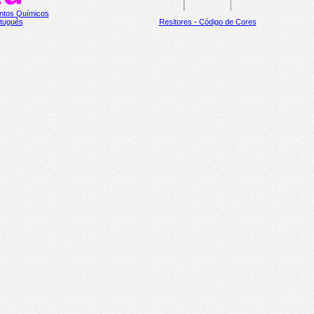
ntos Químicos
rtuguês
Resitores - Código de Cores