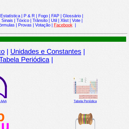
|
Estatística
|
P & R
|
Fogo
|
FAP
|
Glossário
|
|
Sinais
|
Tóxico
|
Trânsito
|
Util
|
Xlist
|
Vote
|
órmulas
|
Provas
|
Votação
|
Facebook
|
co
|
Unidades e Constantes
|
Tabela Periódica
|
e AAA
Tabela Periódica